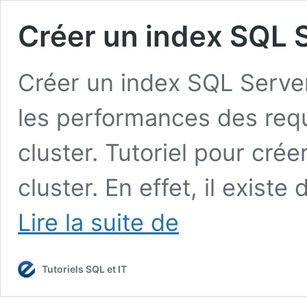
Créer un index SQL S
Créer un index SQL Server
les performances des requ
cluster. Tutoriel pour cré
cluster. En effet, il existe
Créer
Lire la suite de
un
index
SQL
Tutoriels SQL et IT
Server
avec
un