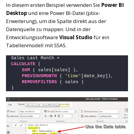
In diesem ersten Beispiel verwenden Sie
Power BI
Desktop
und eine Power BI-Datei (pbix-
Erweiterung), um die Spalte direkt aus der
Datenquelle zu mappen. Und in der
Entwicklungssoftware
Visual Studio
für ein
Tabellenmodell mit SSAS.
Sales Last Month = 
CALCULATE
 (
SUM
 ( sales[sales] ),
PREVIOUSMONTH
 ( 
'time'
[date_key]),
REMOVEFILTERS
 ( sales )
)