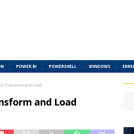
ON
POWER BI
POWERSHELL
WINDOWS
ERRE
act Transform and Load
ansform and Load