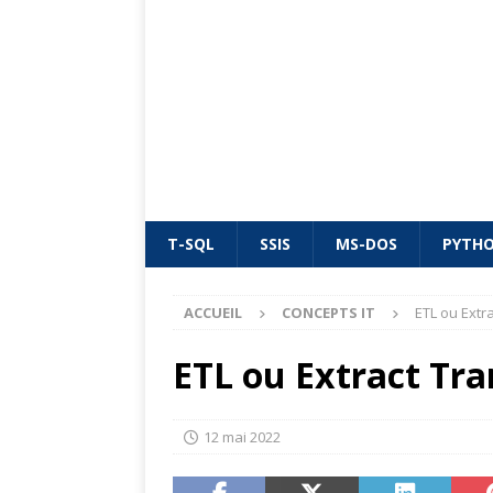
T-SQL
SSIS
MS-DOS
PYTH
ACCUEIL
CONCEPTS IT
ETL ou Extr
ETL ou Extract Tr
12 mai 2022