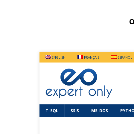
O
ENGLISH
FRANÇAIS
ESPAÑOL
T-SQL
SSIS
MS-DOS
PYTH