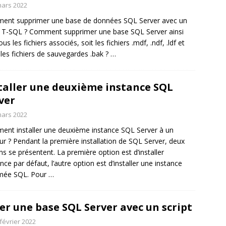
mars 2022
ent supprimer une base de données SQL Server avec un
t T-SQL ? Comment supprimer une base SQL Server ainsi
us les fichiers associés, soit les fichiers .mdf, .ndf, .ldf et
 les fichiers de sauvegardes .bak ?
…
taller une deuxième instance SQL
ver
mars 2022
nt installer une deuxième instance SQL Server à un
ur ? Pendant la première installation de SQL Server, deux
ns se présentent. La première option est d’installer
tance par défaut, l’autre option est d’installer une instance
ée SQL. Pour
…
er une base SQL Server avec un script
février 2022