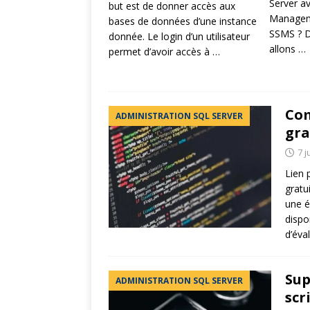
Server a
but est de donner accès aux
Manageme
bases de données d’une instance
SSMS ? D
donnée. Le login d’un utilisateur
allons
…
permet d’avoir accès à
…
Com
ADMINISTRATION SQL SERVER
gra
7 j
Lien 
gratu
une é
dispo
d’éva
Sup
ADMINISTRATION SQL SERVER
scr