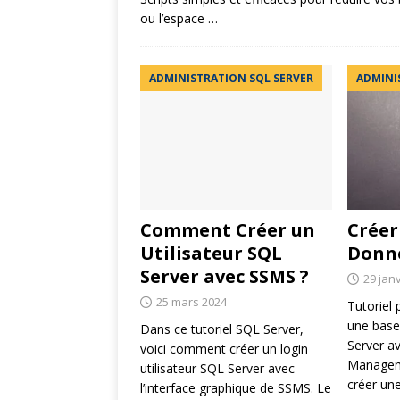
ou l’espace
…
ADMINISTRATION SQL SERVER
ADMINI
Comment Créer un
Créer
Utilisateur SQL
Donné
Server avec SSMS ?
29 jan
25 mars 2024
Tutoriel 
une base
Dans ce tutoriel SQL Server,
Server a
voici comment créer un login
Managem
utilisateur SQL Server avec
créer un
l’interface graphique de SSMS. Le