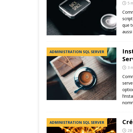
5 
Comm
scrip
que to
aussi
Ins
ADMINISTRATION SQL SERVER
Ser
3 
Comme
serve
optio
l’ins
nomm
Cré
ADMINISTRATION SQL SERVER
28 