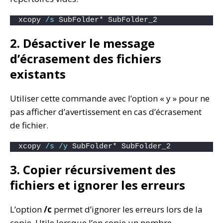
xcopy 
/s
 SubFolder* SubFolder_2
2. Désactiver le message
d’écrasement des fichiers
existants
Utiliser cette commande avec l’option « y » pour ne
pas afficher d’avertissement en cas d’écrasement
de fichier.
xcopy 
/s
/y
 SubFolder* SubFolder_2
3. Copier récursivement des
fichiers et ignorer les erreurs
L’option
/c
permet d’ignorer les erreurs lors de la
copie. Utile lorsque l’on copie un nombre