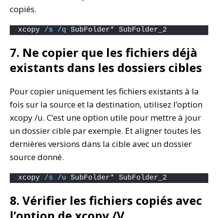
copiés.
xcopy 
/s
/q
 SubFolder* SubFolder_2
7. Ne copier que les fichiers déjà
existants dans les dossiers cibles
Pour copier uniquement les fichiers existants à la
fois sur la source et la destination, utilisez l’option
xcopy /u. C’est une option utile pour mettre à jour
un dossier cible par exemple. Et aligner toutes les
dernières versions dans la cible avec un dossier
source donné.
xcopy 
/s
/u
 SubFolder* SubFolder_2
8. Vérifier les fichiers copiés avec
l’option de xcopy /V