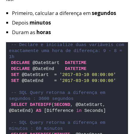
Primeiro, calcular a diferença em
segundos
Depois
minutos
Duram as
horas
-- Declare e inicialize duas variáveis com 
exactamente uma hora de diferença: 9 - 8 = 
1h 
DECLARE
 @DateStart  
DATETIME
DECLARE
 @DateEnd    
DATETIME
SET
 @DateStart  = 
'2017-03-10 08:00:00'
SET
 @DateEnd    = 
'2017-03-10 09:00:00'
-- SQL Query retorna a diferença em 
segundos : 3600 segundos
SELECT
DATEDIFF
(
SECOND
, @DateStart, 
@DateEnd) 
AS
 [Difference 
in
 Seconds]
-- SQL Query retorna a diferença em 
minutos : 60 minutos