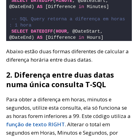
SELECT
DATEDIFF
(
MINUTE
, @DateStart, 
@DateEnd) 
AS
 [Difference 
in
 Minutes]
-- SQL Query retorna a diferença em horas 
: 1 hora
SELECT
DATEDIFF
(
HOUR
, @DateStart, 
@DateEnd) 
AS
 [Difference 
in
 Hours]
Abaixo estão duas formas diferentes de calcular a
diferença horária entre duas datas.
2. Diferença entre duas datas
numa única consulta T-SQL
Para obter a diferença em horas, minutos e
segundos, utilize esta consulta, ela só funciona se
as horas forem inferiores a 99. Este código utiliza a
função de texto RIGHT
. Alterar o total em
segundos em Horas, Minutos e Segundos, por