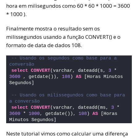
hora em milisegundos como 60 * 60 * 1000 = 3600
* 1000 ).
Finalmente mostra o resultado sem os
milissegundos usando a função CONVERT() e o
formato de data de dados 108.
-- Usando os segundos como base para a 
conversão
select
CONVERT
(varchar, dateadd(s, 
3
 * 
3600
 , getdate()), 
108
) 
AS
 [Horas Minutos 
Segundos]
-- Usando os milissegundos como base para 
a conversão
select
CONVERT
(varchar, dateadd(ms, 
3
 * 
3600
 * 
1000
, getdate()), 
108
) 
AS
 [Horas 
Minutos Segundos]
Neste tutorial vimos como calcular uma diferença