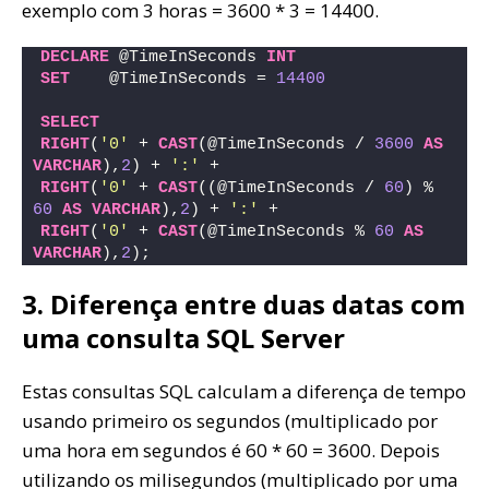
exemplo com 3 horas = 3600 * 3 = 14400.
DECLARE
 @TimeInSeconds 
INT
SET
    @TimeInSeconds = 
14400
SELECT
RIGHT
(
'0'
 + 
CAST
(@TimeInSeconds / 
3600
AS
VARCHAR
),
2
) + 
':'
 +
RIGHT
(
'0'
 + 
CAST
((@TimeInSeconds / 
60
) % 
60
AS
VARCHAR
),
2
) + 
':'
 +
RIGHT
(
'0'
 + 
CAST
(@TimeInSeconds % 
60
AS
VARCHAR
),
2
);
3. Diferença entre duas datas com
uma consulta SQL Server
Estas consultas SQL calculam a diferença de tempo
usando primeiro os segundos (multiplicado por
uma hora em segundos é 60 * 60 = 3600. Depois
utilizando os milisegundos (multiplicado por uma