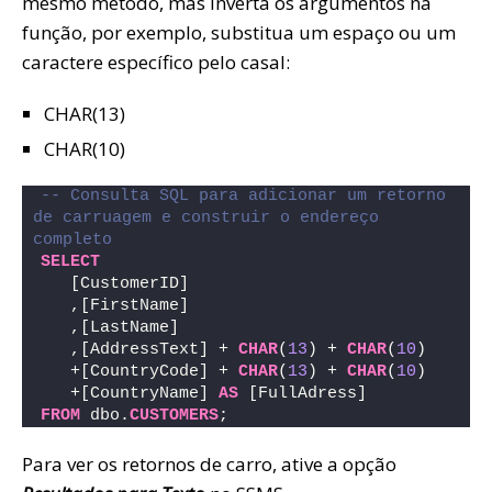
mesmo método, mas inverta os argumentos na
função, por exemplo, substitua um espaço ou um
caractere específico pelo casal:
CHAR(13)
CHAR(10)
-- Consulta SQL para adicionar um retorno 
de carruagem e construir o endereço 
completo
SELECT
   [CustomerID]
   ,[FirstName]
   ,[LastName]
   ,[AddressText] + 
CHAR
(
13
) + 
CHAR
(
10
)
   +[CountryCode] + 
CHAR
(
13
) + 
CHAR
(
10
)
   +[CountryName] 
AS
 [FullAdress]
FROM
 dbo.
CUSTOMERS
;
Para ver os retornos de carro, ative a opção