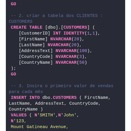
GO
-- 2. criar a tabela dos CLIENTES : 
CUSTOMERS
CREATE
TABLE
 [dbo].[
CUSTOMERS
] (
   [CustomerID] 
INT
IDENTITY
(
1
,
1
),
   [FirstName] 
NVARCHAR
(
20
),
   [LastName] 
NVARCHAR
(
20
),
   [AddressText] 
NVARCHAR
(
100
),
   [CountryCode] 
NVARCHAR
(
3
),
   [CountryName] 
NVARCHAR
(
50
)
);
GO
-- 3. Insira o primeiro valor de vendas 
para cada mês
INSERT
INTO
 dbo.
CUSTOMERS
 ( FirstName, 
LastName, AddressText, CountryCode, 
CountryName )
VALUES
 ( 
N
'SMITH'
,
N
'John'
, 
N
'123,
Mount Gatineau Avenue,