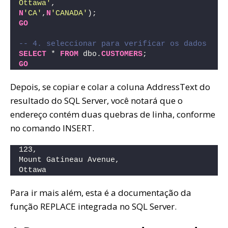
Ottawa'
,
N
'CA'
,
N
'CANADA'
);
GO
-- 4. seleccionar para verificar os dados
SELECT
 * 
FROM
 dbo.
CUSTOMERS
;
GO
Depois, se copiar e colar a coluna AddressText do
resultado do SQL Server, você notará que o
endereço contém duas quebras de linha, conforme
no comando INSERT.
123,
Mount Gatineau Avenue,
Ottawa
Para ir mais além, esta é a documentação da
função REPLACE integrada no SQL Server.