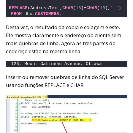
REPLACE
(AddressText,
CHAR
(
13
)+
CHAR
(
10
),
' '
)
FROM
 dbo.
CUSTOMERS
;
Desta vez, o resultado da cópia e colagem é este.
Ele mostra claramente o endereço do cliente sem
mais quebras de linha, agora as três partes do
endereço estão na mesma linha.
123, Mount Gatineau Avenue, Ottawa
Inserir ou remover quebras de linha do SQL Server
usando funções REPLACE e CHAR.