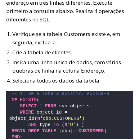
endereço em três linhas diferentes. Execute
primeiro a consulta abaixo. Realiza 4 operações
diferentes no SQL:
Verifique se a tabela Customers existe e, em
seguida, exclua-a.
Crie a tabela de clientes.
Insira uma linha única de dados, com várias
quebras de linha na coluna Endereço.
Seleciona todos os dados da tabela.
-- 1. Se a tabela existir, exclua-a
IF
EXISTS
(  
SELECT
1
FROM
 sys.objects
WHERE
 object_id = 
object_id(
N
'dbo.CUSTOMERS'
) 
AND
 type 
in
 (
N
'U'
) )
BEGIN
DROP
TABLE
 [dbo].[
CUSTOMERS
]
END
;