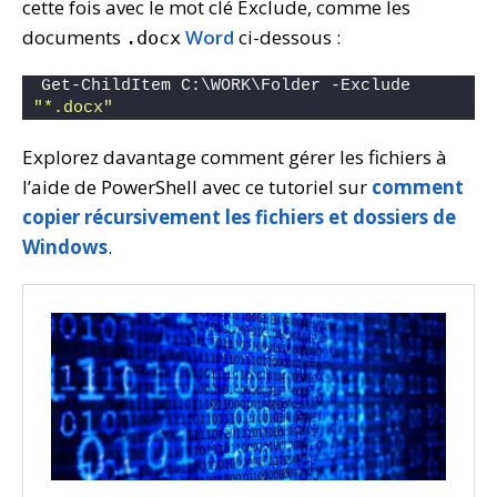
cette fois avec le mot clé Exclude, comme les
documents
Word
ci-dessous :
.docx
Get-ChildItem C:\WORK\Folder -Exclude 
"*.docx"
Explorez davantage comment gérer les fichiers à
l’aide de PowerShell avec ce tutoriel sur
comment
copier récursivement les fichiers et dossiers de
Windows
.