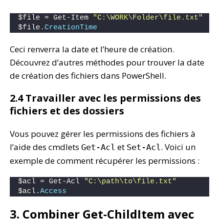
$file = Get-Item 
"C:\WORK\Folder\file.txt"
$file.
CreationTime
Ceci renverra la date et l’heure de création.
Découvrez d’autres méthodes pour trouver la date
de création des fichiers dans PowerShell.
2.4 Travailler avec les permissions des
fichiers et des dossiers
Vous pouvez gérer les permissions des fichiers à
l’aide des cmdlets
et
. Voici un
Get-Acl
Set-Acl
exemple de comment récupérer les permissions :
$acl = Get-Acl 
"C:\path\to\file.txt"
$acl.
Access
3. Combiner Get-ChildItem avec