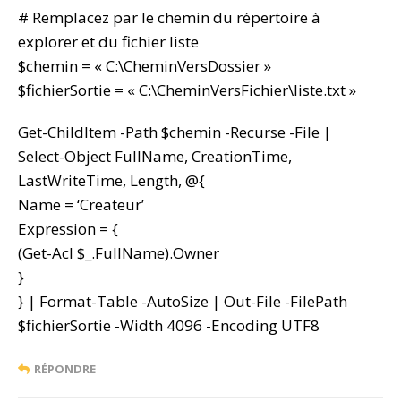
# Remplacez par le chemin du répertoire à
explorer et du fichier liste
$chemin = « C:\CheminVersDossier »
$fichierSortie = « C:\CheminVersFichier\liste.txt »
Get-ChildItem -Path $chemin -Recurse -File |
Select-Object FullName, CreationTime,
LastWriteTime, Length, @{
Name = ‘Createur’
Expression = {
(Get-Acl $_.FullName).Owner
}
} | Format-Table -AutoSize | Out-File -FilePath
$fichierSortie -Width 4096 -Encoding UTF8
RÉPONDRE