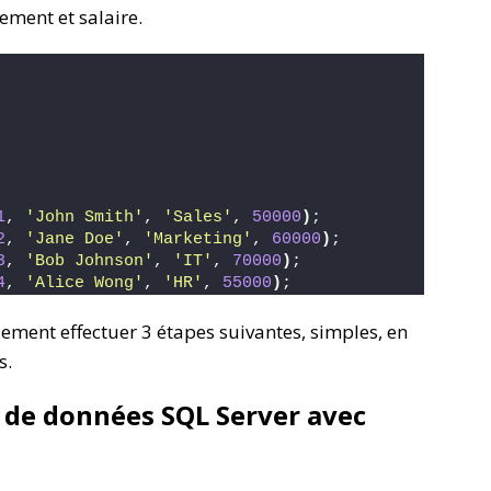
tement et salaire.
1
, 
'John Smith'
, 
'Sales'
, 
50000
)
;
2
, 
'Jane Doe'
, 
'Marketing'
, 
60000
)
;
3
, 
'Bob Johnson'
, 
'IT'
, 
70000
)
;
4
, 
'Alice Wong'
, 
'HR'
, 
55000
)
;
quement effectuer 3 étapes suivantes, simples, en
s.
e de données SQL Server avec