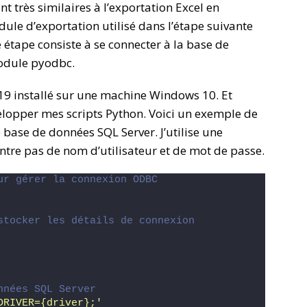
t très similaires à l’exportation Excel en
dule d’exportation utilisé dans l’étape suivante
e étape consiste à se connecter à la base de
module pyodbc.
019 installé sur une machine Windows 10. Et
velopper mes scripts Python. Voici un exemple de
 base de données SQL Server. J’utilise une
ntre pas de nom d’utilisateur et de mot de passe.
ur gérer la connexion ODBC
stocker les détails de connexion
nnées SQL Server
DRIVER={driver};'