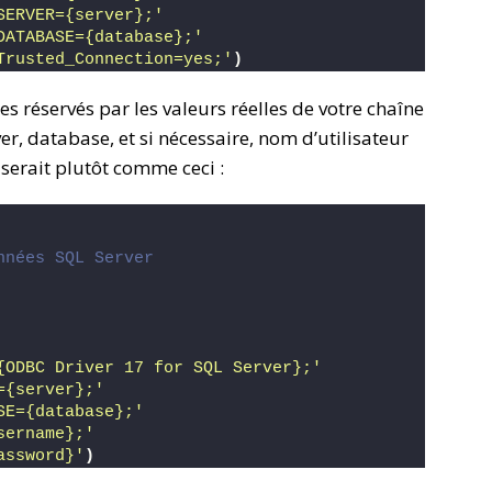
SERVER={server};'
DATABASE={database};'
Trusted_Connection=yes;'
)
s réservés par les valeurs réelles de votre chaîne
er, database, et si nécessaire, nom d’utilisateur
 serait plutôt comme ceci :
nnées SQL Server
{ODBC Driver 17 for SQL Server};'
={server};'
SE={database};'
sername};'
assword}'
)