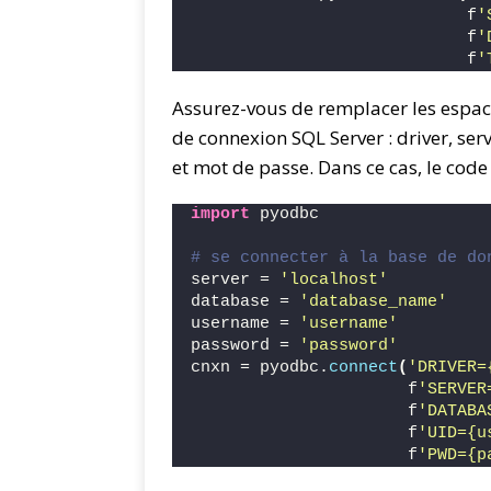
                            f
'
                            f
'
                            f
'
Assurez-vous de remplacer les espace
de connexion SQL Server : driver, serv
et mot de passe. Dans ce cas, le code
import
 pyodbc
# se connecter à la base de do
server = 
'localhost'
database = 
'database_name'
username = 
'username'
password = 
'password'
cnxn = pyodbc.
connect
(
'DRIVER=
                      f
'SERVER
                      f
'DATABA
                      f
'UID={u
                      f
'PWD={p