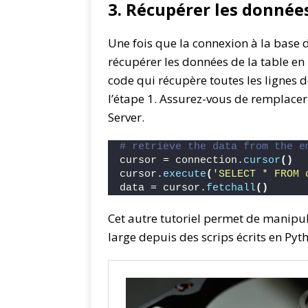
3. Récupérer les données
Une fois que la connexion à la base 
récupérer les données de la table en
code qui récupère toutes les lignes 
l’étape 1. Assurez-vous de remplacer
Server.
# retrieve the data from the e
cursor = connection.
cursor
()
cursor.
execute
(
'SELECT * FROM 
data = cursor.
fetchall
()
Cet autre tutoriel permet de manipul
large depuis des scrips écrits en Pyt