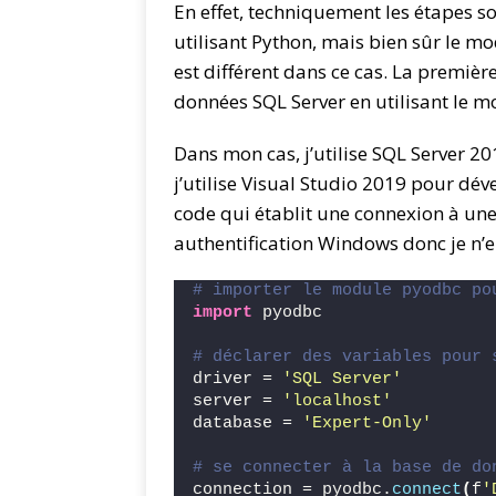
En effet, techniquement les étapes son
utilisant Python, mais bien sûr le mo
est différent dans ce cas. La premièr
données SQL Server en utilisant le 
Dans mon cas, j’utilise SQL Server 2
j’utilise Visual Studio 2019 pour dé
code qui établit une connexion à une
authentification Windows donc je n’e
# importer le module pyodbc po
import
 pyodbc
# déclarer des variables pour 
driver = 
'SQL Server'
server = 
'localhost'
database = 
'Expert-Only'
# se connecter à la base de do
connection = pyodbc.
connect
(
f
'