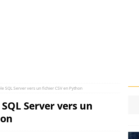
le SQL Server vers un fichier CSV en Python
 SQL Server vers un
hon