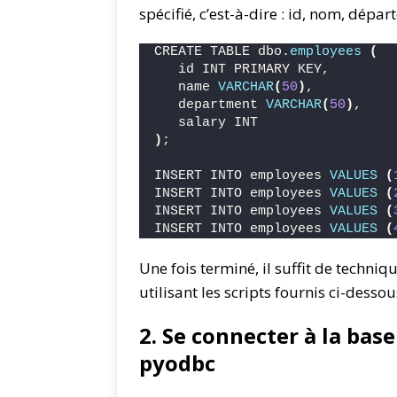
spécifié, c’est-à-dire : id, nom, dépar
CREATE TABLE dbo.
employees
(
   id INT PRIMARY KEY,
   name 
VARCHAR
(
50
)
,
   department 
VARCHAR
(
50
)
,
   salary INT
)
;
INSERT INTO employees 
VALUES
(
INSERT INTO employees 
VALUES
(
INSERT INTO employees 
VALUES
(
INSERT INTO employees 
VALUES
(
Une fois terminé, il suffit de techni
utilisant les scripts fournis ci-dessou
2. Se connecter à la bas
pyodbc