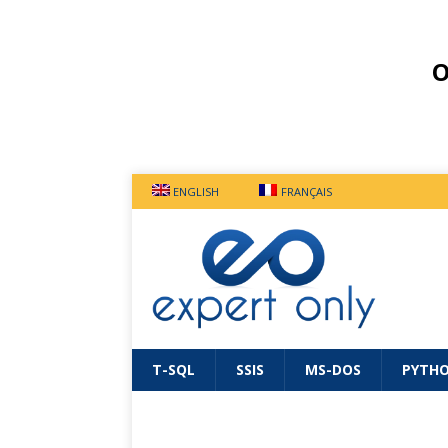
O
ENGLISH
FRANÇAIS
T-SQL
SSIS
MS-DOS
PYTH