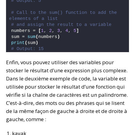
# Output: 5
# Call to the sum() function to add the 
elements of a list
# and assign the result to a variable
numbers = 
[
1
, 
2
, 
3
, 
4
, 
5
]
sum = 
sum
(
numbers
)
print
(
sum
)
# Output: 15
Enfin, vous pouvez utiliser des variables pour
stocker le résultat d’une expression plus complexe.
Dans le deuxième exemple de code, la variable est
utilisée pour stocker le résultat d’une fonction qui
vérifie si la chaîne de caractères est un palindrome.
C’est-à-dire, des mots ou des phrases qui se lisent
de la même façon de gauche à droite et de droite à
gauche, comme :
kayak