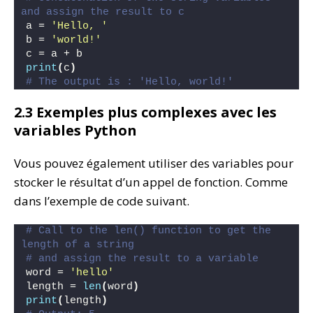
and assign the result to c
a = 
'Hello, '
b = 
'world!'
c = a + b
print
(
c
)
# The output is : 'Hello, world!'
2.3 Exemples plus complexes avec les
variables Python
Vous pouvez également utiliser des variables pour
stocker le résultat d’un appel de fonction. Comme
dans l’exemple de code suivant.
# Call to the len() function to get the 
length of a string
# and assign the result to a variable
word = 
'hello'
length = 
len
(
word
)
print
(
length
)