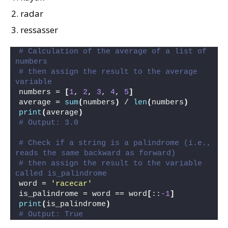
radar
ressasser
# Calculation of the average of a list of 
numbers
# then assign the result to the average 
variable
numbers = 
[
1
, 
2
, 
3
, 
4
, 
5
]
average = 
sum
(
numbers
)
 / 
len
(
numbers
)
print
(
average
)
# Output: 3.0
# Check if a string is a palindrome (i.e., 
reads the same backward as forward)
# then assign the result to the variable 
called is_palindrome
word = 
'racecar'
is_palindrome = word == word
[
::
-1
]
print
(
is_palindrome
)
# Output: True