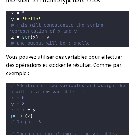
une valeur en un autre type de données.
x = 
5
y = 
'hello'
# This will concatenate the string 
representation of x and y
z = 
str
(
x
)
 + y   
# the output will be : 5hello
Vous pouvez utiliser des variables pour effectuer
des opérations et stocker le résultat. Comme par
exemple :
# Addition of two variables and assign the 
result to a new variable : z
x = 
5
y = 
3
z = x + y
print
(
z
)
# Output: 8
# Concatenation of two string variables 