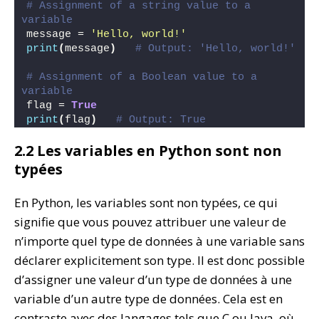
# Assignment of a string value to a 
variable
message = 
'Hello, world!'
print
(
message
)
# Output: 'Hello, world!'
# Assignment of a Boolean value to a 
variable
flag = 
True
print
(
flag
)
# Output: True
2.2 Les variables en Python sont non
typées
En Python, les variables sont non typées, ce qui
signifie que vous pouvez attribuer une valeur de
n’importe quel type de données à une variable sans
déclarer explicitement son type. Il est donc possible
d’assigner une valeur d’un type de données à une
variable d’un autre type de données. Cela est en
contraste avec des langages tels que C ou Java, où