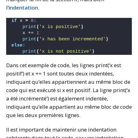
l’
indentation
.
if
 x 
>
0
:
print
(
'x is positive'
)
    x += 
1
print
(
'x has been incremented'
)
else
:
print
(
'x is not positive'
)
Dans cet exemple de code, les lignes print(‘x est
positif’) et x += 1 sont toutes deux indentées,
indiquant qu’elles appartiennent au même bloc de
code qui est exécuté si x est positif. La ligne print(‘x
a été incrémenté’) est également indentée,
indiquant qu’elle appartient au même bloc de code
que les deux premières lignes.
Il est important de maintenir une indentation
cohérente dans tout le code, car une indentation