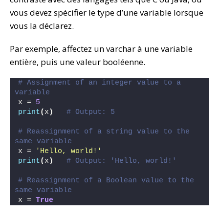
vous devez spécifier le type d’une variable lorsque
vous la déclarez.
Par exemple, affectez un varchar à une variable
entière, puis une valeur booléenne.
# Assignment of an integer value to a 
variable
x = 
5
print
(
x
)
# Output: 5
# Reassignment of a string value to the 
same variable
x = 
'Hello, world!'
print
(
x
)
# Output: 'Hello, world!'
# Reassignment of a Boolean value to the 
same variable
x = 
True