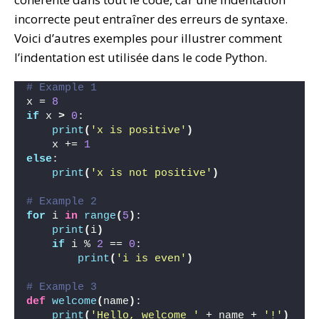
incorrecte peut entraîner des erreurs de syntaxe.
Voici d’autres exemples pour illustrer comment
l’indentation est utilisée dans le code Python.
# Example 1
x = 
8
if
 x 
>
0
:
print
(
'x is positive'
)
    x += 
1
else
:
print
(
'x is not positive'
)
# Example 2
for
 i 
in
range
(
5
)
:
print
(
i
)
if
 i % 
2
 == 
0
:
print
(
'i is even'
)
# Example 3
def
welcome
(
name
)
:
print
(
'Hello, welcome '
 + name + 
'!'
)